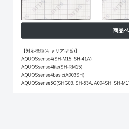
商品ペ
【対応機種(キャリア型番)】
AQUOSsense4(SH-M15, SH-41A)
AQUOSsense4lite(SH-RM15)
AQUOSsense4basic(A003SH)
AQUOSsense5G(SHG03, SH-53A, A004SH, SH-M1