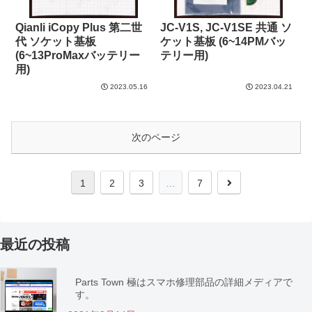
Qianli iCopy Plus 第二世
JC-V1S, JC-V1SE 共通 ソ
代 ソケット基板
ケット基板 (6~14PMバッ
(6~13ProMaxバッテリー
テリー用)
用)
2023.05.16
2023.04.21
次のページ
1
2
3
…
7
最近の投稿
Parts Town 極はスマホ修理部品の詳細メディアで
す。