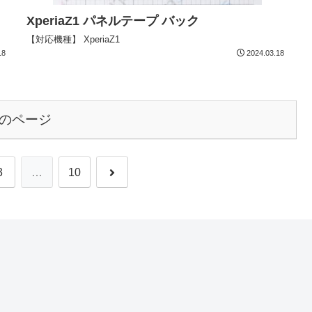
XperiaZ1 パネルテープ バック
【対応機種】 XperiaZ1
18
2024.03.18
のページ
3
…
10